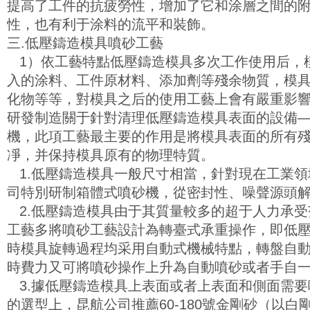
提高了工件的抗疲勞性，增加了它和涂層之間的
性，也有利于涂料的流平和裝飾。
三.低壓鑄造模具噴砂工藝
1）依工藝特點低壓鑄造模具多次工作使用后，
入的涂料、工件原材料、添加劑等殘余物質，模
化物等等，對模具之后的使用工藝上會有嚴重影響，
研發制造關于針對清理低壓鑄造模具表面的設備
機，此項工藝最主要的作用是將模具表面的所有
凈，并保持模具原有的物理特質。
1.低壓鑄造模具一般尺寸相當，針對現在工業領
司特別研制箱體式噴砂機，從密封性、噪聲源頭
2.低壓鑄造模具由于其質量較多的超于人力承受
工藝多將噴砂工藝設計為轉臺式承重操作，即低
時模具旋轉過程均采用自動式機械特點，轉盤自
時費力又可將噴砂操作上升為自動噴砂或者手自
3.據低壓鑄造模具上表面或者上表面和側面需要
的選型上，昆航公司推薦60-180號金剛砂（以