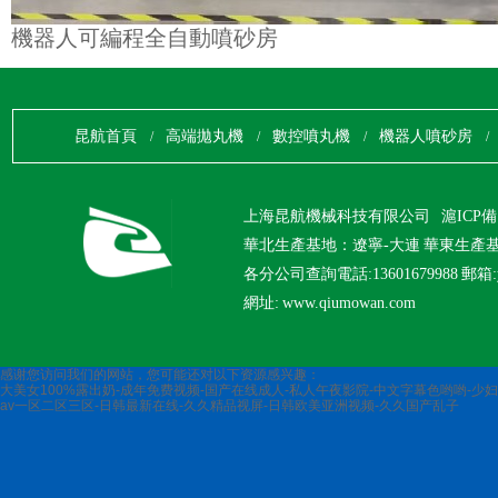
機器人可編程全自動噴砂房
昆航首頁
高端拋丸機
數控噴丸機
機器人噴砂房
/
/
/
/
上海昆航機械科技有限公司
滬ICP備1
華北生產基地：遼寧-大連 華東生產
各分公司查詢電話:13601679988 郵箱:yu
網址: www.qiumowan.com
感谢您访问我们的网站，您可能还对以下资源感兴趣：
大美女100%露出奶-成年免费视频-国产在线成人-私人午夜影院-中文字幕色哟哟-少
av一区二区三区-日韩最新在线-久久精品视屏-日韩欧美亚洲视频-久久国产乱子