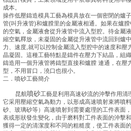
成本。
操作低壓鑄造模具工藝為模具放在一個密閉的爐
管(叫升液管)和爐膛里的金屬液相通。如果在爐
的空氣，金屬液會從升液管中流入型腔。待金屬
縮空氣釋放，未凝固的金屬從升液管中流回到爐
力、速度,就可以控制金屬流入型腔中的速度和壓
晶凝固。這種工藝特點是鑄件在壓力下結晶，組
鑄造用一個升液管將鑄型直接和爐膛 連通，在壓
型，不用冒口，澆口也很小。
二．噴砂工藝簡介
噴砂
昆航
工藝是利用高速砂流的沖擊作用清
它采用壓縮空氣為動力，以形成高速噴射束將噴
砂、玻璃砂等）高速噴射到需要處理的工件表面
表或形狀發生變化，由于磨料對工件表面的沖擊
獲得一定的清潔度和不同的粗糙度，使工件表面