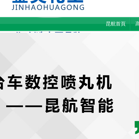
昆航科技專注表面技
昆航首頁
術 創造中國品牌！
案例展示
新聞資訊
關于昆航
專業噴砂機、拋丸機、噴砂房
生產廠家