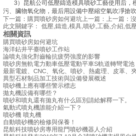
3）昆航公司低壓鑄造模具噴砂工藝使用后，
污、臟物氧化物，最后用設備中壓縮空氣吹凈搶
下一篇：
購買噴砂房如何避坑
上一篇：上一篇：
此文關鍵字：
低壓,鑄造,模具,噴砂,工藝,介紹,低壓
相關資訊
購買噴砂房如何避坑
海洋鉆井平臺噴砂工作站
論噴丸強化對齒輪抗疲勞強度的影響
噴砂房無軌電力動車低壓電動平車S軌道轉彎電池
最新電鍍、CNC、氧化、噴砂、熱處理、皮革、
異型石材制品加工技術與設備發展概述
噴砂機上應有哪些警示標志
拋丸機設備有哪些？
噴砂和噴丸還有拋丸有什么區別請給解釋一下。
氣動式噴丸機誰能介紹一下？
噴砂機 噴丸機
自動噴砂機的檢修與保養！
昆航科技噴砂房專用龍門噴砂機器人介紹