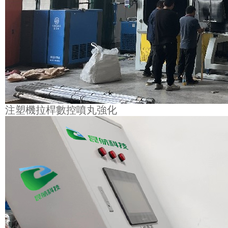
注塑機拉桿數控噴丸強化