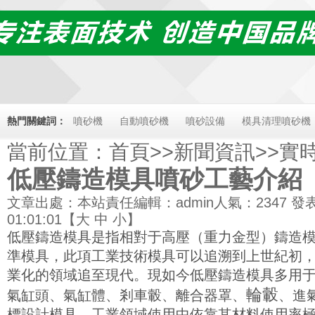
熱門關鍵詞：
噴砂機
自動噴砂機
噴砂設備
模具清理噴砂機
當前位置：
首頁
>>
新聞資訊
>>
實
低壓鑄造模具噴砂工藝介紹
文章出處：本站
責任編輯：admin
人氣：
2347
發表
01:01:01【
大
中
小
】
低壓鑄造模具是指相對于高壓（重力金型）鑄造
準模具，此項工業技術模具可以追溯到上世紀初
業化的領域追至現代。現如今低壓鑄造模具多用
輪轂
氣缸頭、氣缸體、剎車轂、離合器罩、
、進
標設計模具，工業領域使用中依靠其材料使用率