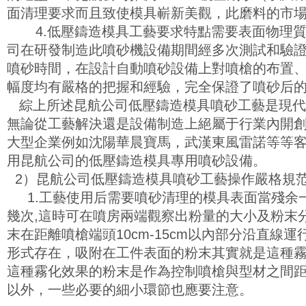
面清理要求而且致使模具嶄新美觀，此磨料的市
4.低壓鑄造模具工藝要求特點需要表面物理質
司在研發制造此噴砂機設備期間經多次測試和驗
噴砂時間，在設計自動噴砂設備上對噴槍的布置
幅度均有嚴格的把握和經驗，完全保證了噴砂后
綜上所述昆航公司低壓鑄造模具噴砂工藝是現代
無論從工藝解決還是設備制造上絕屬于行業內開
大型企業例如沈陽華晨寶馬，武漢東風雷諾等等
用昆航公司的低壓鑄造模具專用噴砂設備。
2）昆航公司低壓鑄造模具噴砂工藝操作嚴格規
1.工藝使用后需要噴砂清理的模具表面當殘余
幾次,這時可在噴房兩端觀察出粉量的大小及粉末
末在距離噴槍端頭10cm-15cm以內部分沿直線
形式存在，吸附在工件表面的粉末其實就是這種
這種霧化效果的粉末是作為控制噴槍與型材之間
以外，一些必要的細小環節也應要注意。