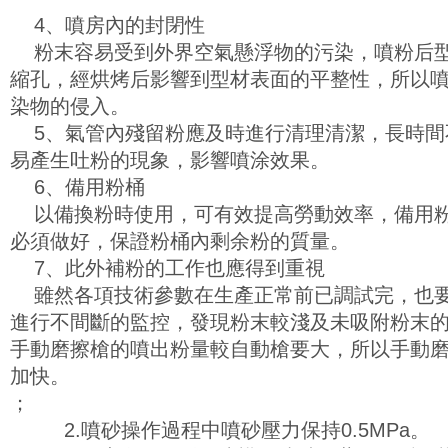
4、噴房內的封閉性
粉末容易受到外界空氣懸浮物的污染，噴粉后型
縮孔，經烘烤后影響到型材表面的平整性，所以噴
染物的侵入。
5、氣管內殘留粉應及時進行清理清潔，長時間
易產生吐粉的現象，影響噴涂效果。
6、備用粉桶
以備換粉時使用，可有效提高勞動效率，備用粉
必須做好，保證粉桶內剩余粉的質量。
7、此外補粉的工作也應得到重視
雖然各項技術參數在生產正常前已調試完，也要
進行不間斷的監控，發現粉末較淺及未吸附粉末
手動磨擦槍的噴出粉量較自動槍要大，所以手動
加快。
；
2.噴砂操作過程中噴砂壓力保持0.5MPa。